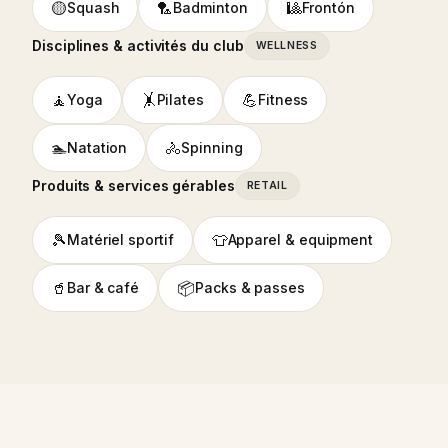
🟡
🏸
🎱
Squash
Badminton
Frontón
Disciplines & activités du club
WELLNESS
🧘
🤸
💪
Yoga
Pilates
Fitness
🏊
🚴
Natation
Spinning
Produits & services gérables
RETAIL
🎾
👕
Matériel sportif
Apparel & equipment
🥤
📦
Bar & café
Packs & passes