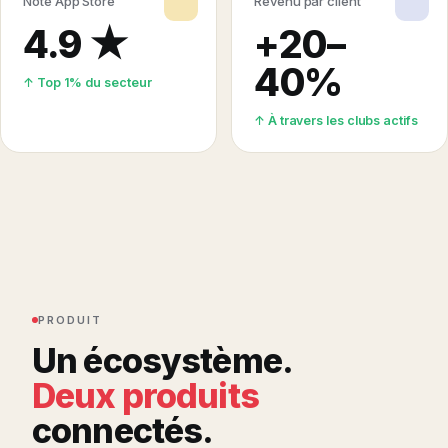
Note App Store
Revenu par client
4.9 ★
+20–
40%
↑ Top 1% du secteur
↑ À travers les clubs actifs
PRODUIT
Un écosystème.
Deux produits
connectés.