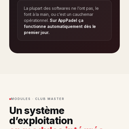
La plupart des softwares ne l’ont pas, le
font à la main, ou c’est un cauchemar
opérationnel.
Sur AppPadel ça
fonctionne automatiquement dès le
premier jour.
MODULES · CLUB MASTER
Un système
d’exploitation