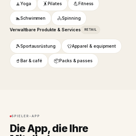
🧘
🤸
💪
Yoga
Pilates
Fitness
🏊
🚴
Schwimmen
Spinning
Verwaltbare Produkte & Services
RETAIL
🎾
👕
Sportausrüstung
Apparel & equipment
🥤
📦
Bar & café
Packs & passes
SPIELER-APP
Die App, die Ihre