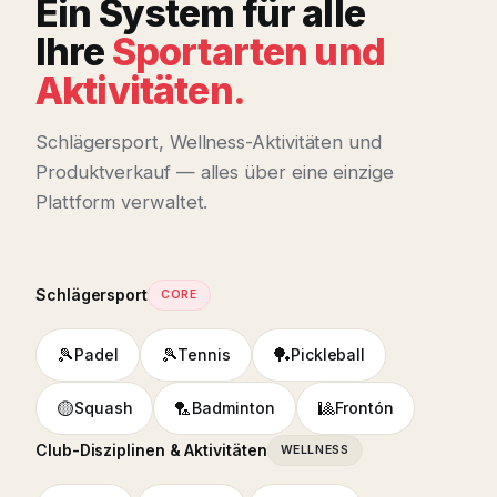
Ein System für alle
Ihre
Sportarten und
Aktivitäten.
Schlägersport, Wellness-Aktivitäten und
Produktverkauf — alles über eine einzige
Plattform verwaltet.
Schlägersport
CORE
🎾
🎾
🏓
Padel
Tennis
Pickleball
🟡
🏸
🎱
Squash
Badminton
Frontón
Club-Disziplinen & Aktivitäten
WELLNESS